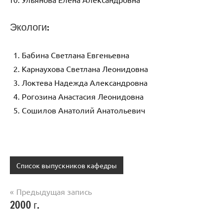
Экологи:
Бабина Светлана Евгеньевна
Карнаухова Светлана Леонидовна
Локтева Надежда Александровна
Рогозина Анастасия Леонидовна
Сошилов Анатолий Анатольевич
Список выпускников кафедры
Навигация
Предыдущая запись
2000 г.
по