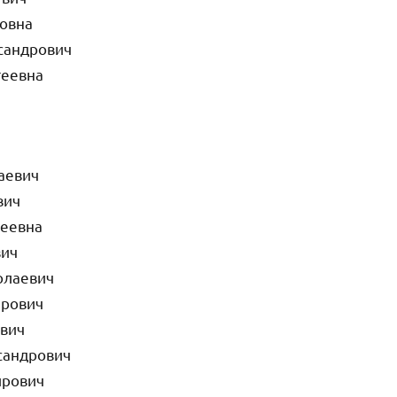
овна
сандрович
геевна
аевич
вич
геевна
вич
олаевич
ирович
вич
сандрович
ирович