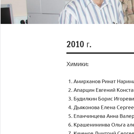
2010 г.
Химики:
Амирханов Ринат Нарим
Апарцин Евгений Конст
Будилкин Борис Игореви
Дьяконова Елена Серге
Епанчинцева Анна Вале
Крашенининва Ольга ал
Кученов Дмитрий Серге