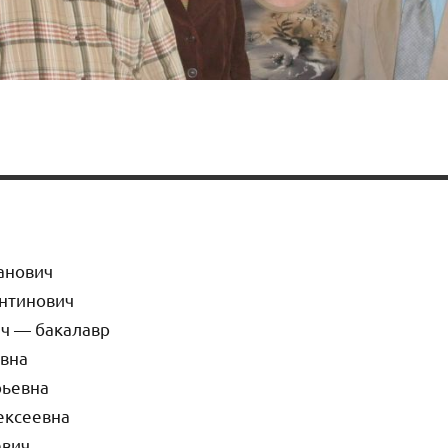
анович
антинович
ч — бакалавр
евна
рьевна
ексеевна
евич