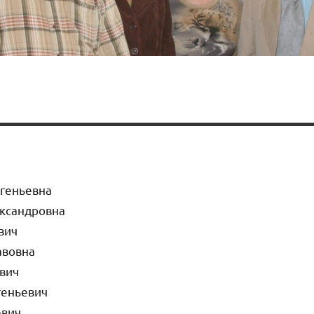
вгеньевна
ксандровна
вич
авовна
вич
геньевич
евич