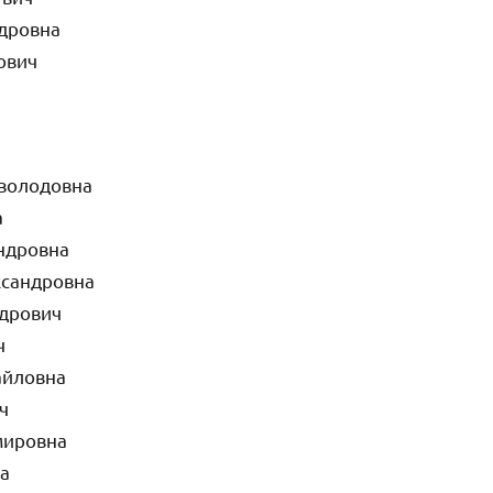
дровна
ович
еволодовна
а
ндровна
ксандровна
дрович
ч
айловна
ч
мировна
а