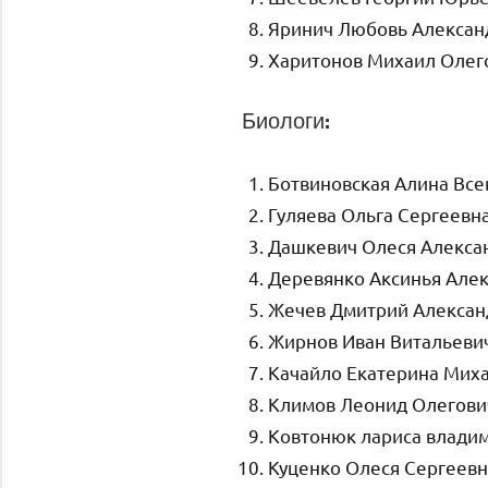
Яринич Любовь Алексан
Харитонов Михаил Олег
Биологи:
Ботвиновская Алина Вс
Гуляева Ольга Сергеевн
Дашкевич Олеся Алекса
Деревянко Аксинья Але
Жечев Дмитрий Алексан
Жирнов Иван Витальеви
Качайло Екатерина Мих
Климов Леонид Олегови
Ковтонюк лариса влади
Куценко Олеся Сергеевн