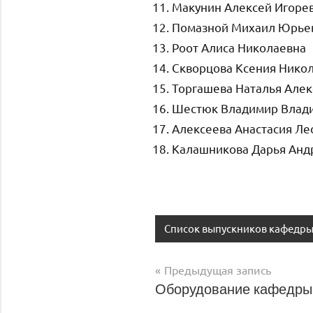
Макунин Алексей Игоре
Помазной Михаил Юрье
Роот Алиса Николаевна
Скворцова Ксения Нико
Торгашева Наталья Але
Шестюк Владимир Влад
Алексеева Анастасия Л
Калашникова Дарья Анд
Список выпускников кафедр
Навигация
Предыдущая запись
Оборудование кафедры
по