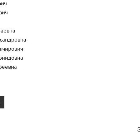
вич
вич
лаевна
ксандровна
имирович
еонидовна
реевна
ы