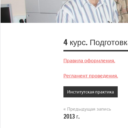
4 курс. Подготов
Правила оформления.
Регламент проведения.
Институтская практика
Навигация
Предыдущая запись
2013 г.
по
записям