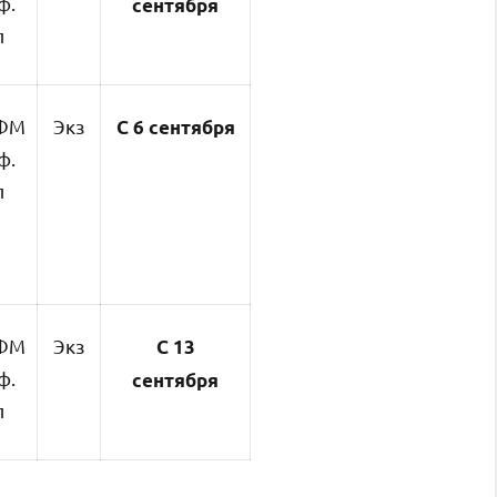
ф.
сентября
л
ФМ
Экз
С 6 сентября
ф.
л
ФМ
Экз
С
13
ф.
сентября
л