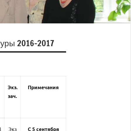
туры 2016-2017
Экз.
Примечания
зач.
М
Экз
С 5 сентября