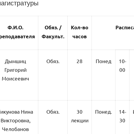
магистратуры
Ф.И.О.
Обяз. /
Кол-во
Распис
реподавателя
Факульт.
часов
Дымшиц
Обяз.
28
Понед
10-
Григорий
00
Моисеевич
Тикунова Нина
Обяз.
30
Понед.
14-
Викторовна,
лекции
30
Челобанов