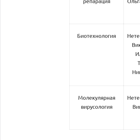
репарация
Ольг
Биотехнология
Нете
Ви
И
Ни
Молекулярная
Нете
вирусология
Ви