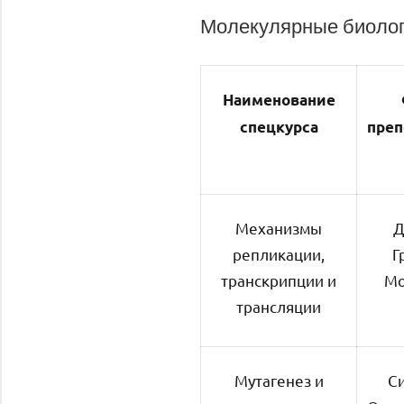
Молекулярные биологи
Наименование
спецкурса
преп
Механизмы
Д
репликации,
Г
транскрипции и
Мо
трансляции
Мутагенез и
С