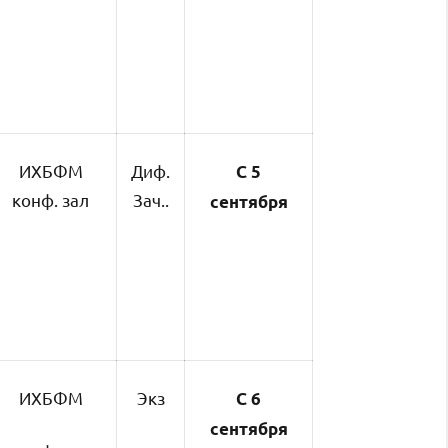
ИХБФМ
Диф.
С 5
конф. зал
Зач..
сентября
ИХБФМ
Экз
С 6
сентября