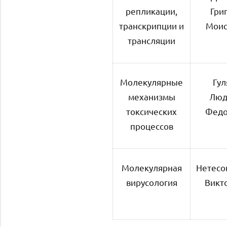
репликации,
Гри
транскрипции и
Моис
трансляции
Молекулярные
Гул
механизмы
Люд
токсических
Федо
процессов
Молекулярная
Нетесо
вирусология
Викт