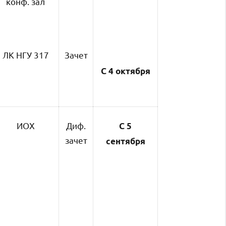
конф. зал
ЛК НГУ 317
Зачет
С 4 октября
ИОХ
Диф.
С
5
зачет
сентября