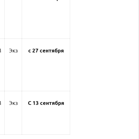
М
Экз
с 27 сентября
М
Экз
С
13
сентября