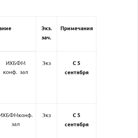
ание
Экз.
Примечания
зач.
ИХБФМ
Экз
С 5
конф. зал
сентября
ИХБФМконф.
Экз
С 5
зал
сентября