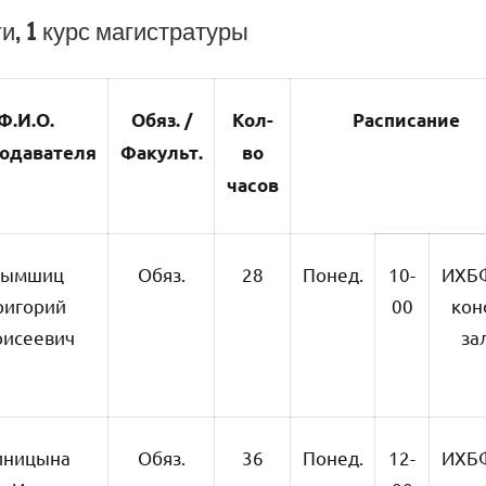
, 1 курс магистратуры
Ф.И.О.
Обяз. /
Кол-
Расписание
одавателя
Факульт.
во
часов
ымшиц
Обяз.
28
Понед.
10-
ИХБ
ригорий
00
кон
исеевич
за
иницына
Обяз.
36
Понед.
12-
ИХБ