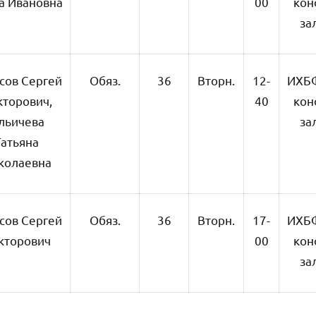
а Ивановна
00
кон
за
сов Сергей
Обяз.
36
Вторн.
12-
ИХБ
кторович,
40
кон
льичева
за
Татьяна
колаевна
сов Сергей
Обяз.
36
Вторн.
17-
ИХБ
кторович
00
кон
за