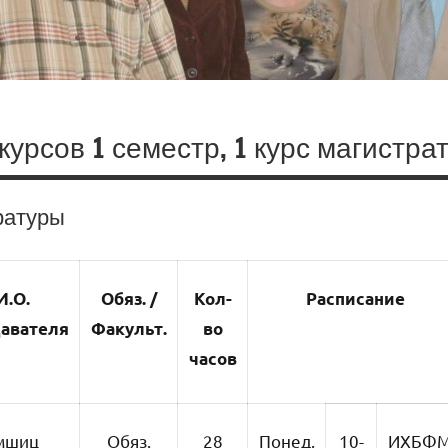
урсов 1 семестр, 1 курс магистра
тратуры
И.О.
Обяз. /
Кол-
Расписание
авателя
Факульт.
во
часов
мшиц
Обяз.
28
Понед.
10-
ИХБФ