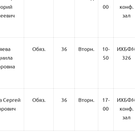
горий
00
конф.
еевич
зал
яева
Обяз.
36
Вторн.
10-
ИХБФ
мила
50
326
ровна
в Сергей
Обяз.
36
Вторн.
17-
ИХБФ
орович
00
конф.
зал