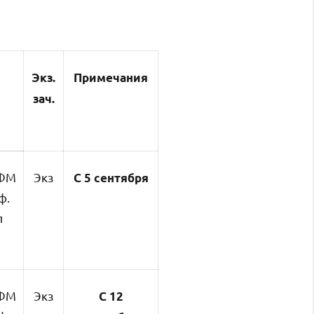
Экз.
Примечания
зач.
ФМ
Экз
С 5 сентября
ф.
л
ФМ
Экз
С
12